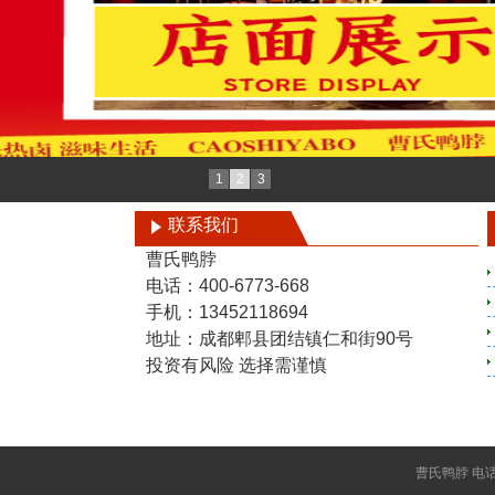
1
2
3
联系我们
曹氏鸭脖
电话：400-6773-668
手机：13452118694
地址：成都郫县团结镇仁和街90号
投资有风险 选择需谨慎
曹氏鸭脖 电话