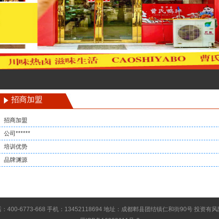
招商加盟
招商加盟
公司******
培训优势
品牌渊源
：400-6773-668 手机：13452118694 地址：成都郫县团结镇仁和街90号 投资有